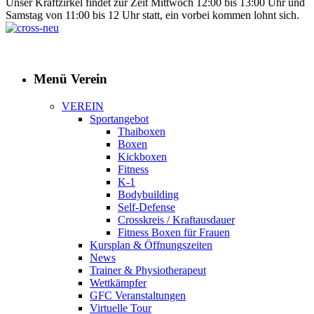
Unser Kraftzirkel findet zur Zeit Mittwoch 12:00 bis 13:00 Uhr und
Samstag von 11:00 bis 12 Uhr statt, ein vorbei kommen lohnt sich.
Menü Verein
VEREIN
Sportangebot
Thaiboxen
Boxen
Kickboxen
Fitness
K-1
Bodybuilding
Self-Defense
Crosskreis / Kraftausdauer
Fitness Boxen für Frauen
Kursplan & Öffnungszeiten
News
Trainer & Physiotherapeut
Wettkämpfer
GFC Veranstaltungen
Virtuelle Tour