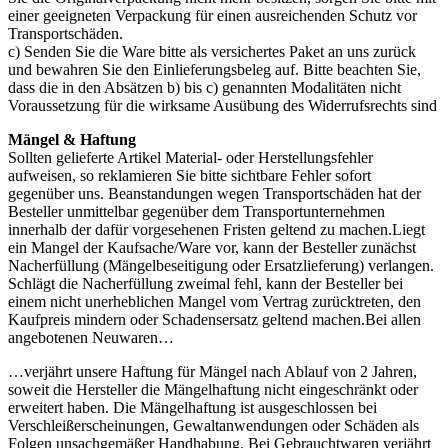
einer geeigneten Verpackung für einen ausreichenden Schutz vor
Transportschäden.
c) Senden Sie die Ware bitte als versichertes Paket an uns zurück
und bewahren Sie den Einlieferungsbeleg auf. Bitte beachten Sie,
dass die in den Absätzen b) bis c) genannten Modalitäten nicht
Voraussetzung für die wirksame Ausübung des Widerrufsrechts sind
Mängel & Haftung
Sollten gelieferte Artikel Material- oder Herstellungsfehler
aufweisen, so reklamieren Sie bitte sichtbare Fehler sofort
gegenüber uns. Beanstandungen wegen Transportschäden hat der
Besteller unmittelbar gegenüber dem Transportunternehmen
innerhalb der dafür vorgesehenen Fristen geltend zu machen.Liegt
ein Mangel der Kaufsache/Ware vor, kann der Besteller zunächst
Nacherfüllung (Mängelbeseitigung oder Ersatzlieferung) verlangen.
Schlägt die Nacherfüllung zweimal fehl, kann der Besteller bei
einem nicht unerheblichen Mangel vom Vertrag zurücktreten, den
Kaufpreis mindern oder Schadensersatz geltend machen.Bei allen
angebotenen Neuwaren…
…verjährt unsere Haftung für Mängel nach Ablauf von 2 Jahren,
soweit die Hersteller die Mängelhaftung nicht eingeschränkt oder
erweitert haben. Die Mängelhaftung ist ausgeschlossen bei
Verschleißerscheinungen, Gewaltanwendungen oder Schäden als
Folgen unsachgemäßer Handhabung. Bei Gebrauchtwaren verjährt