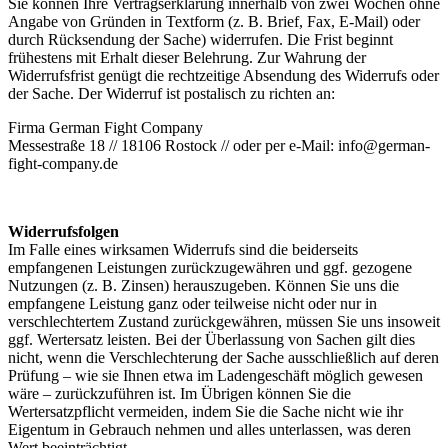
Sie können Ihre Vertragserklärung innerhalb von zwei Wochen ohne
Angabe von Gründen in Textform (z. B. Brief, Fax, E-Mail) oder
durch Rücksendung der Sache) widerrufen. Die Frist beginnt
frühestens mit Erhalt dieser Belehrung. Zur Wahrung der
Widerrufsfrist genügt die rechtzeitige Absendung des Widerrufs oder
der Sache. Der Widerruf ist postalisch zu richten an:
Firma German Fight Company
Messestraße 18 // 18106 Rostock // oder per e-Mail: info@german-
fight-company.de
Widerrufsfolgen
Im Falle eines wirksamen Widerrufs sind die beiderseits
empfangenen Leistungen zurückzugewähren und ggf. gezogene
Nutzungen (z. B. Zinsen) herauszugeben. Können Sie uns die
empfangene Leistung ganz oder teilweise nicht oder nur in
verschlechtertem Zustand zurückgewähren, müssen Sie uns insoweit
ggf. Wertersatz leisten. Bei der Überlassung von Sachen gilt dies
nicht, wenn die Verschlechterung der Sache ausschließlich auf deren
Prüfung – wie sie Ihnen etwa im Ladengeschäft möglich gewesen
wäre – zurückzuführen ist. Im Übrigen können Sie die
Wertersatzpflicht vermeiden, indem Sie die Sache nicht wie ihr
Eigentum in Gebrauch nehmen und alles unterlassen, was deren
Wert beeinträchtigt.