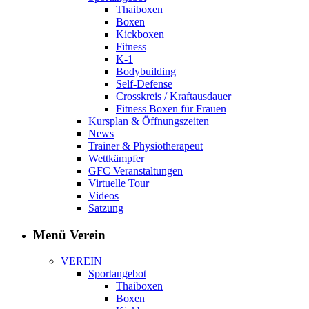
Thaiboxen
Boxen
Kickboxen
Fitness
K-1
Bodybuilding
Self-Defense
Crosskreis / Kraftausdauer
Fitness Boxen für Frauen
Kursplan & Öffnungszeiten
News
Trainer & Physiotherapeut
Wettkämpfer
GFC Veranstaltungen
Virtuelle Tour
Videos
Satzung
Menü Verein
VEREIN
Sportangebot
Thaiboxen
Boxen