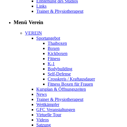
Entstehung des Studios
Links
Trainer & Physiotherapeut
Menü Verein
VEREIN
Sportangebot
Thaiboxen
Boxen
Kickboxen
Fitness
K-1
Bodybuilding
Self-Defense
Crosskreis / Kraftausdauer
Fitness Boxen für Frauen
Kursplan & Öffnungszeiten
News
Trainer & Physiotherapeut
Wettkämpfer
GFC Veranstaltungen
Virtuelle Tour
Videos
Satzung