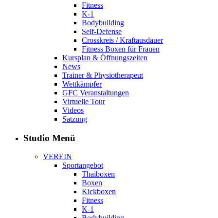
Fitness
K-1
Bodybuilding
Self-Defense
Crosskreis / Kraftausdauer
Fitness Boxen für Frauen
Kursplan & Öffnungszeiten
News
Trainer & Physiotherapeut
Wettkämpfer
GFC Veranstaltungen
Virtuelle Tour
Videos
Satzung
Studio Menü
VEREIN
Sportangebot
Thaiboxen
Boxen
Kickboxen
Fitness
K-1
Bodybuilding