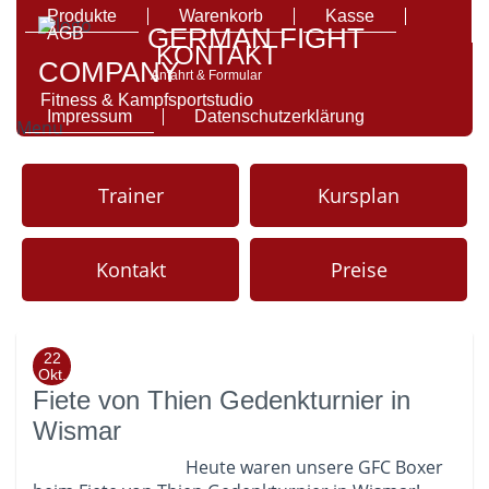
Produkte
Warenkorb
Kasse
GERMAN FIGHT
AGB
KONTAKT
COMPANY
Anfahrt & Formular
Fitness & Kampfsportstudio
Impressum
Datenschutzerklärung
Menu
Trainer
Kursplan
Kontakt
Preise
22
Okt.
Fiete von Thien Gedenkturnier in
Wismar
Heute waren unsere GFC Boxer