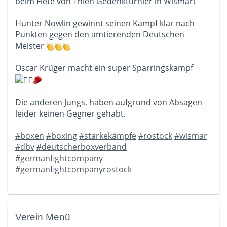
beim Fiete von Thien Gedenkturnier in Wismar!
Hunter Nowlin gewinnt seinen Kampf klar nach
Punkten gegen den amtierenden Deutschen
Meister
Oscar Krüger macht ein super Sparringskampf
Die anderen Jungs, haben aufgrund von Absagen
leider keinen Gegner gehabt.
#boxen
#boxing
#starkekämpfe
#rostock
#wismar
#dbv
#deutscherboxverband
#germanfightcompany
#germanfightcompanyrostock
Verein Menü