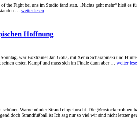
f the Fight bei uns im Studio fand statt. „Nichts geht mehr“ hieß es f
e standen …
weiter lesen
pischen Hoffnung
s Sonntag, war Boxtrainer Jan Golla, mit Xenia Scharapinski und Hu
 seinen ersten Kampf und muss sich im Finale dann aber …
weiter les
en schönen Warnemünder Strand eingetauscht. Die @rostockerrobben 
gend doch Strandfußball ist Ich sag nur so viel wir sind nicht letzter