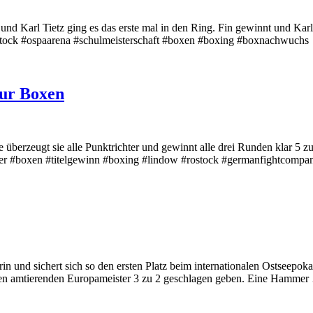
und Karl Tietz ging es das erste mal in den Ring. Fin gewinnt und Karl
ock #ospaarena #schulmeisterschaft #boxen #boxing #boxnachwuchs
eur Boxen
ale überzeugt sie alle Punktrichter und gewinnt alle drei Runden klar
er #boxen #titelgewinn #boxing #lindow #rostock #germanfightcompa
n und sichert sich so den ersten Platz beim internationalen Ostseepoka
den amtierenden Europameister 3 zu 2 geschlagen geben. Eine Hamme