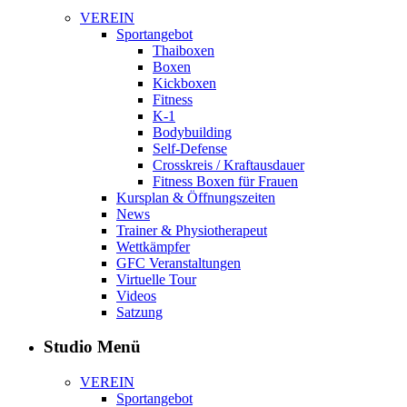
VEREIN
Sportangebot
Thaiboxen
Boxen
Kickboxen
Fitness
K-1
Bodybuilding
Self-Defense
Crosskreis / Kraftausdauer
Fitness Boxen für Frauen
Kursplan & Öffnungszeiten
News
Trainer & Physiotherapeut
Wettkämpfer
GFC Veranstaltungen
Virtuelle Tour
Videos
Satzung
Studio Menü
VEREIN
Sportangebot