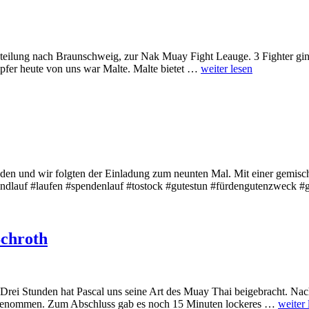
Abteilung nach Braunschweig, zur Nak Muay Fight Leauge. 3 Fighter g
pfer heute von uns war Malte. Malte bietet …
weiter lesen
den und wir folgten der Einladung zum neunten Mal. Mit einer gemischt
abendlauf #laufen #spendenlauf #tostock #gutestun #fürdengutenzwec
Schroth
Drei Stunden hat Pascal uns seine Art des Muay Thai beigebracht. N
Zeit genommen. Zum Abschluss gab es noch 15 Minuten lockeres …
weiter 