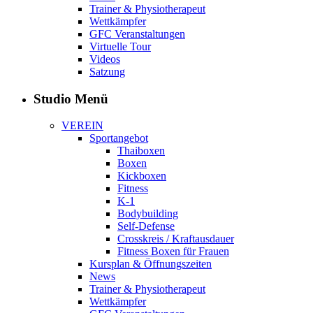
Trainer & Physiotherapeut
Wettkämpfer
GFC Veranstaltungen
Virtuelle Tour
Videos
Satzung
Studio Menü
VEREIN
Sportangebot
Thaiboxen
Boxen
Kickboxen
Fitness
K-1
Bodybuilding
Self-Defense
Crosskreis / Kraftausdauer
Fitness Boxen für Frauen
Kursplan & Öffnungszeiten
News
Trainer & Physiotherapeut
Wettkämpfer