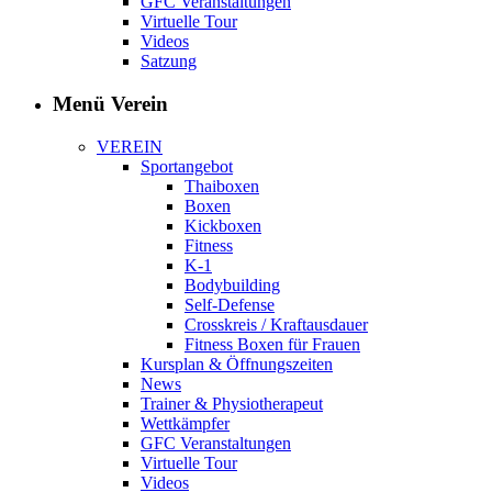
GFC Veranstaltungen
Virtuelle Tour
Videos
Satzung
Menü Verein
VEREIN
Sportangebot
Thaiboxen
Boxen
Kickboxen
Fitness
K-1
Bodybuilding
Self-Defense
Crosskreis / Kraftausdauer
Fitness Boxen für Frauen
Kursplan & Öffnungszeiten
News
Trainer & Physiotherapeut
Wettkämpfer
GFC Veranstaltungen
Virtuelle Tour
Videos