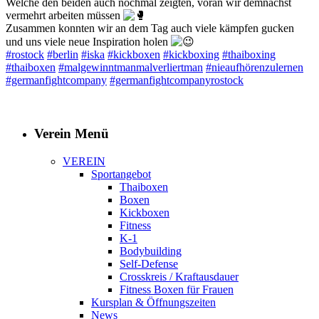
Welche den beiden auch nochmal zeigten, voran wir demnächst
vermehrt arbeiten müssen
Zusammen konnten wir an dem Tag auch viele kämpfen gucken
und uns viele neue Inspiration holen
#rostock
#berlin
#iska
#kickboxen
#kickboxing
#thaiboxing
#thaiboxen
#malgewinntmanmalverliertman
#nieaufhörenzulernen
#germanfightcompany
#germanfightcompanyrostock
Verein Menü
VEREIN
Sportangebot
Thaiboxen
Boxen
Kickboxen
Fitness
K-1
Bodybuilding
Self-Defense
Crosskreis / Kraftausdauer
Fitness Boxen für Frauen
Kursplan & Öffnungszeiten
News