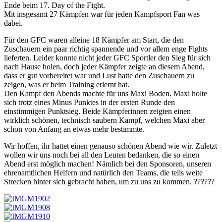
Ende beim 17. Day of the Fight.
Mit insgesamt 27 Kämpfen war für jeden Kampfsport Fan was
dabei.
Für den GFC waren alleine 18 Kämpfer am Start, die den
Zuschauern ein paar richtig spannende und vor allem enge Fights
lieferten. Leider konnte nicht jeder GFC Sportler den Sieg für sich
nach Hause holen, doch jeder Kämpfer zeigte an diesem Abend,
dass er gut vorbereitet war und Lust hatte den Zuschauern zu
zeigen, was er b
eim Training erlernt hat.
Den Kampf den Abends machte für uns Maxi Boden. Maxi holte
sich trotz eines Minus Punktes in der ersten Runde den
einstimmigen Punktsieg. Beide Kämpferinnen zeigten einen
wirklich schönen, technisch saubern Kampf, welchen Maxi aber
schon von Anfang an etwas mehr bestimmte.
Wir hoffen, ihr hattet einen genauso schönen Abend wie wir. Zuletzt
wollen wir uns noch bei all den Leuten bedanken, die so einen
Abend erst möglich machen! Nämlich bei den Sponsoren, unseren
ehrenamtlichen Helfern und natürlich den Teams, die teils weite
Strecken hinter sich gebracht haben, um zu uns zu kommen.
?
??
??
?