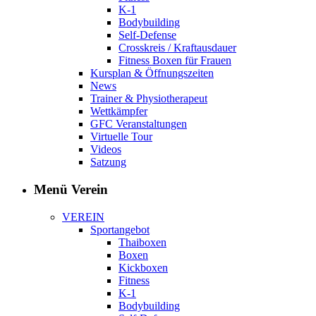
K-1
Bodybuilding
Self-Defense
Crosskreis / Kraftausdauer
Fitness Boxen für Frauen
Kursplan & Öffnungszeiten
News
Trainer & Physiotherapeut
Wettkämpfer
GFC Veranstaltungen
Virtuelle Tour
Videos
Satzung
Menü Verein
VEREIN
Sportangebot
Thaiboxen
Boxen
Kickboxen
Fitness
K-1
Bodybuilding