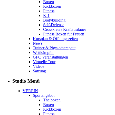
Boxen
Kickboxen
Fitness
K-1
Bodybuilding
Self-Defense
Crosskreis / Kraftausdauer
Fitness Boxen für Frauen
Kursplan & Öffnungszeiten
News
Trainer & Physiotherapeut
Wettkämpfer
GFC Veranstaltungen
Virtuelle Tour
Videos
Satzung
Studio Menü
VEREIN
Sportangebot
Thaiboxen
Boxen
Kickboxen
Fitness