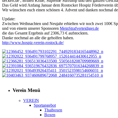
deckert.de , Brillen Krille, Supreme Surfshop und den ganzen Geschäf
Das Geld wird Anfang Januar dem Rostocker Hospiz Förderverein ü
Wir wünschen euch einen schönen 4. Advent und danken nochmal den 
Update:
Zwischen Weihnachten und Neujahr erhielten wir noch zwei 100€ S
und von einem unserer Sponsoren
MeinStrafverteidiger.de
die das Gesamt Ergebnis auf 2306,73 € aufstockten.
Danke nochmal an alle die geholfen haben.
http://www.hospiz-verein-rostock.de/
Verein Menü
VEREIN
Sportangebot
Thaiboxen
Boxen