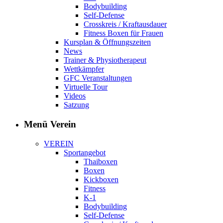
Bodybuilding
Self-Defense
Crosskreis / Kraftausdauer
Fitness Boxen für Frauen
Kursplan & Öffnungszeiten
News
Trainer & Physiotherapeut
Wettkämpfer
GFC Veranstaltungen
Virtuelle Tour
Videos
Satzung
Menü Verein
VEREIN
Sportangebot
Thaiboxen
Boxen
Kickboxen
Fitness
K-1
Bodybuilding
Self-Defense