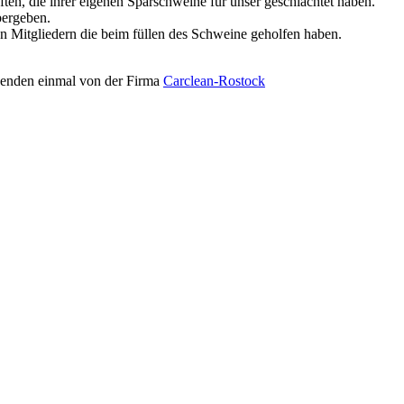
ten, die ihrer eigenen Sparschweine für unser geschlachtet haben.
bergeben.
Mitgliedern die beim füllen des Schweine geholfen haben.
penden einmal von der Firma
Carclean-Rostock