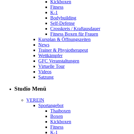
Kickboxen
Fitness
K-1
Bodybuilding
Self-Defense
Crosskreis / Kraftausdauer
Fitness Boxen für Frauen
Kursplan & Öffnungszeiten
News
Trainer & Physiotherapeut
Wettkämpfer
GFC Veranstaltungen
Virtuelle Tour
Videos
Satzung
Studio Menü
VEREIN
Sportangebot
Thaiboxen
Boxen
Kickboxen
Fitness
K-1