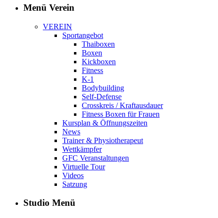
Menü Verein
VEREIN
Sportangebot
Thaiboxen
Boxen
Kickboxen
Fitness
K-1
Bodybuilding
Self-Defense
Crosskreis / Kraftausdauer
Fitness Boxen für Frauen
Kursplan & Öffnungszeiten
News
Trainer & Physiotherapeut
Wettkämpfer
GFC Veranstaltungen
Virtuelle Tour
Videos
Satzung
Studio Menü