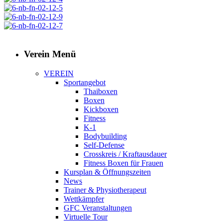
Verein Menü
VEREIN
Sportangebot
Thaiboxen
Boxen
Kickboxen
Fitness
K-1
Bodybuilding
Self-Defense
Crosskreis / Kraftausdauer
Fitness Boxen für Frauen
Kursplan & Öffnungszeiten
News
Trainer & Physiotherapeut
Wettkämpfer
GFC Veranstaltungen
Virtuelle Tour