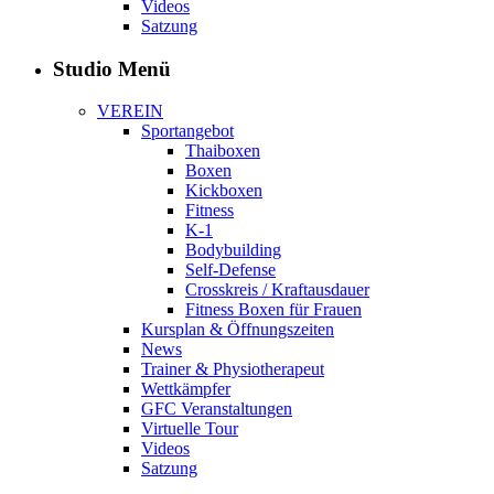
Videos
Satzung
Studio Menü
VEREIN
Sportangebot
Thaiboxen
Boxen
Kickboxen
Fitness
K-1
Bodybuilding
Self-Defense
Crosskreis / Kraftausdauer
Fitness Boxen für Frauen
Kursplan & Öffnungszeiten
News
Trainer & Physiotherapeut
Wettkämpfer
GFC Veranstaltungen
Virtuelle Tour
Videos
Satzung