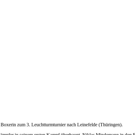
Boxerin zum 3. Leuchtturmturnier nach Leinefelde (Thüringen).
Kämpfer in seinem ersten Kampf überhaupt, Niklas Mindemann in den 