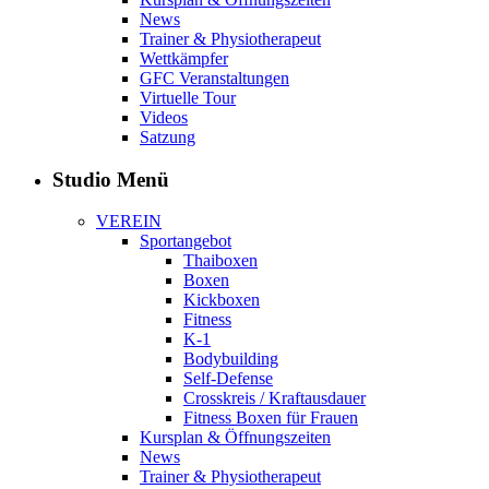
News
Trainer & Physiotherapeut
Wettkämpfer
GFC Veranstaltungen
Virtuelle Tour
Videos
Satzung
Studio Menü
VEREIN
Sportangebot
Thaiboxen
Boxen
Kickboxen
Fitness
K-1
Bodybuilding
Self-Defense
Crosskreis / Kraftausdauer
Fitness Boxen für Frauen
Kursplan & Öffnungszeiten
News
Trainer & Physiotherapeut