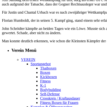
auch aufgrund der Tatsache, dass der Gegner Rechtsausleger war und
Für Justin und Chantal Urbach war es nach zweijähriger Wettkampfpaus
Florian Humboldt, der in seinen 5. Kampf ging, stand einem sehr er
John Schrödter kämpfte an beiden Tagen wie ein Löwe. Musste sich a
gewertet. Schade, aber nicht zu ändern.
Man konnte deutlich erkennen, wie schon die Kleinsten Kämpfer der 
Verein Menü
VEREIN
Sportangebot
Thaiboxen
Boxen
Kickboxen
Fitness
K-1
Bodybuilding
Self-Defense
Crosskreis / Kraftausdauer
Fitness Boxen für Frauen
Kursplan & Öffnungszeiten