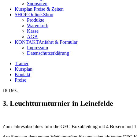
Sponsoren
Kursplan
Preise & Zeiten
SHOP
Online-Shop
Produkte
Warenkorb
Kasse
AGB
KONTAKT
Anfahrt & Formular
Impressum
Datenschutzerklärung
Trainer
Kursplan
Kontakt
Preise
18
Dez.
3. Leuchtturmturnier in Leinefelde
Zum Jahresabschluss fuhr die GFC Boxabteilung mit 4 Boxern und 1 
Am Samstag dem ersten Wettkampftag für uns, stieg als erster GFC 