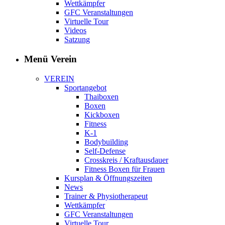
Wettkämpfer
GFC Veranstaltungen
Virtuelle Tour
Videos
Satzung
Menü Verein
VEREIN
Sportangebot
Thaiboxen
Boxen
Kickboxen
Fitness
K-1
Bodybuilding
Self-Defense
Crosskreis / Kraftausdauer
Fitness Boxen für Frauen
Kursplan & Öffnungszeiten
News
Trainer & Physiotherapeut
Wettkämpfer
GFC Veranstaltungen
Virtuelle Tour