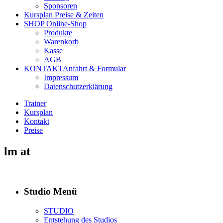
Sponsoren
Kursplan
Preise & Zeiten
SHOP
Online-Shop
Produkte
Warenkorb
Kasse
AGB
KONTAKT
Anfahrt & Formular
Impressum
Datenschutzerklärung
Trainer
Kursplan
Kontakt
Preise
lm at
Studio Menü
STUDIO
Entstehung des Studios